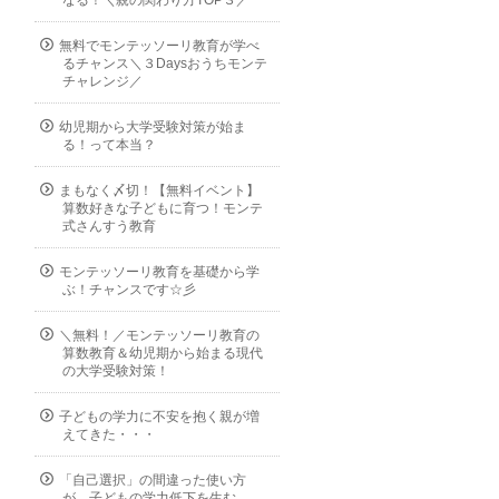
無料でモンテッソーリ教育が学べ
るチャンス＼３Daysおうちモンテ
チャレンジ／
幼児期から大学受験対策が始ま
る！って本当？
まもなく〆切！【無料イベント】
算数好きな子どもに育つ！モンテ
式さんすう教育
モンテッソーリ教育を基礎から学
ぶ！チャンスです☆彡
＼無料！／モンテッソーリ教育の
算数教育＆幼児期から始まる現代
の大学受験対策！
子どもの学力に不安を抱く親が増
えてきた・・・
「自己選択」の間違った使い方
が、子どもの学力低下を生む