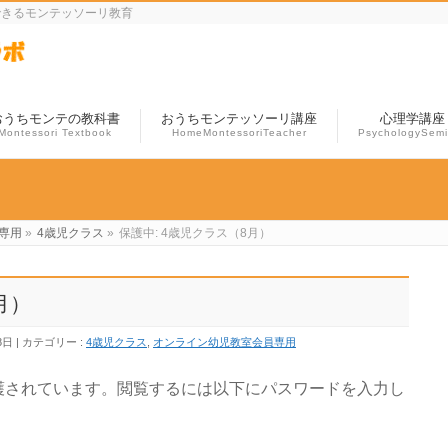
できるモンテッソーリ教育
おうちモンテの教科書
おうちモンテッソーリ講座
心理学講座
Montessori Textbook
HomeMontessoriTeacher
PsychologySemi
専用
»
4歳児クラス
»
保護中: 4歳児クラス（8月）
月）
8日
カテゴリー :
4歳児クラス
,
オンライン幼児教室会員専用
護されています。閲覧するには以下にパスワードを入力し