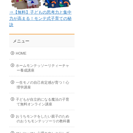
⇒【無料】子どもの思考力と集中
力が高まる！モンテ式子育ての秘
訣
メニュー
HOME
ホームモンテッソーリティーチャ
ー養成講座
一生モノの自己肯定感が育つ！心
理学講座
子どもが自立的になる魔法の子育
て無料オンライン講座
おうちモンテをしたい親子のため
のおうちモンテッソーリの教科書