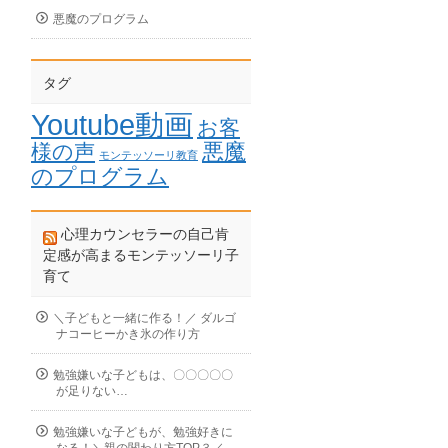
悪魔のプログラム
タグ
Youtube動画
お客
悪魔
様の声
モンテッソーリ教育
のプログラム
心理カウンセラーの自己肯
定感が高まるモンテッソーリ子
育て
＼子どもと一緒に作る！／ ダルゴ
ナコーヒーかき氷の作り方
勉強嫌いな子どもは、〇〇〇〇〇
が足りない…
勉強嫌いな子どもが、勉強好きに
なる！＼親の関わり方TOP３／