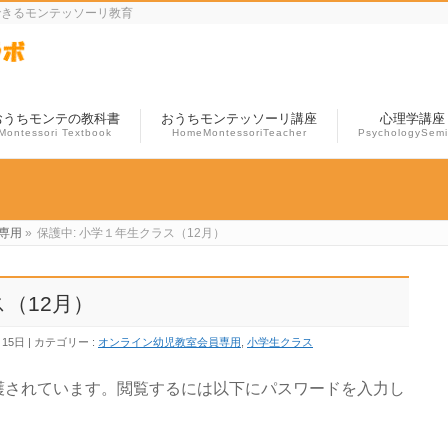
できるモンテッソーリ教育
おうちモンテの教科書
おうちモンテッソーリ講座
心理学講座
Montessori Textbook
HomeMontessoriTeacher
PsychologySemi
専用
»
保護中: 小学１年生クラス（12月）
ス（12月）
月15日
カテゴリー :
オンライン幼児教室会員専用
,
小学生クラス
護されています。閲覧するには以下にパスワードを入力し