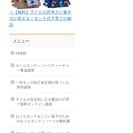
⇒【無料】子どもの思考力と集中
力が高まる！モンテ式子育ての秘
訣
メニュー
HOME
ホームモンテッソーリティーチャ
ー養成講座
一生モノの自己肯定感が育つ！心
理学講座
子どもが自立的になる魔法の子育
て無料オンライン講座
おうちモンテをしたい親子のため
のおうちモンテッソーリの教科書