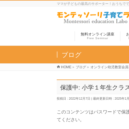
ママが子どもの最高のサポーター！おうちで
無料オンライン講座
Free Seminar
ブログ
HOME
»
ブログ
»
オンライン幼児教室会員
保護中: 小学１年生クラ
投稿日 : 2022年12月7日
最終更新日時 : 2025年1
このコンテンツはパスワードで保
てください。