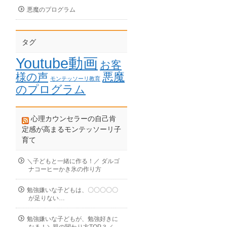
悪魔のプログラム
タグ
Youtube動画
お客
悪魔
様の声
モンテッソーリ教育
のプログラム
心理カウンセラーの自己肯
定感が高まるモンテッソーリ子
育て
＼子どもと一緒に作る！／ ダルゴ
ナコーヒーかき氷の作り方
勉強嫌いな子どもは、〇〇〇〇〇
が足りない…
勉強嫌いな子どもが、勉強好きに
なる！＼親の関わり方TOP３／