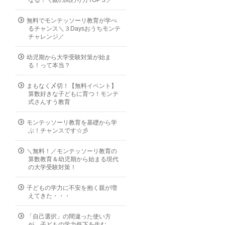
無料でモンテッソーリ教育が学べ
るチャンス＼３Daysおうちモンテ
チャレンジ／
幼児期から大学受験対策が始ま
る！って本当？
まもなく〆切！【無料イベント】
算数好きな子どもに育つ！モンテ
式さんすう教育
モンテッソーリ教育を基礎から学
ぶ！チャンスです☆彡
＼無料！／モンテッソーリ教育の
算数教育＆幼児期から始まる現代
の大学受験対策！
子どもの学力に不安を抱く親が増
えてきた・・・
「自己選択」の間違った使い方
が、子どもの学力低下を生む