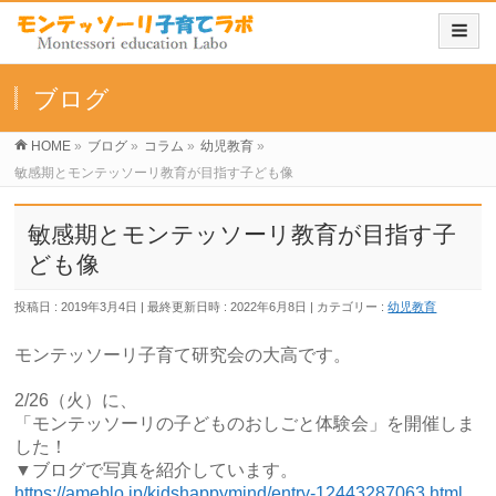
ブログ
HOME
»
ブログ
»
コラム
»
幼児教育
»
敏感期とモンテッソーリ教育が目指す子ども像
敏感期とモンテッソーリ教育が目指す子
ども像
投稿日 : 2019年3月4日
最終更新日時 : 2022年6月8日
カテゴリー :
幼児教育
モンテッソーリ子育て研究会の大高です。
2/26（火）に、
「モンテッソーリの子どものおしごと体験会」を開催しま
した！
▼ブログで写真を紹介しています。
https://ameblo.jp/kidshappymind/entry-12443287063.html