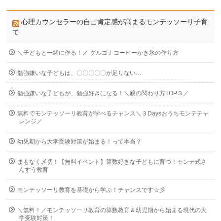
心理カウンセラーの自己肯定感が高まるモンテッソーリ子育
て
＼子どもと一緒に作る！／ ダルゴナコーヒーかき氷の作り方
勉強嫌いな子どもは、〇〇〇〇〇が足りない…
勉強嫌いな子どもが、勉強好きになる！＼親の関わり方TOP３／
無料でモンテッソーリ教育が学べるチャンス＼３Daysおうちモンテチャ
レンジ／
幼児期から大学受験対策が始まる！って本当？
まもなく〆切！【無料イベント】算数好きな子どもに育つ！モンテ式さ
んすう教育
モンテッソーリ教育を基礎から学ぶ！チャンスです☆彡
＼無料！／モンテッソーリ教育の算数教育＆幼児期から始まる現代の大
学受験対策！