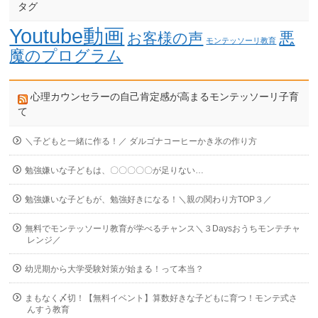
タグ
Youtube動画
悪
お客様の声
モンテッソーリ教育
魔のプログラム
心理カウンセラーの自己肯定感が高まるモンテッソーリ子育
て
＼子どもと一緒に作る！／ ダルゴナコーヒーかき氷の作り方
勉強嫌いな子どもは、〇〇〇〇〇が足りない…
勉強嫌いな子どもが、勉強好きになる！＼親の関わり方TOP３／
無料でモンテッソーリ教育が学べるチャンス＼３Daysおうちモンテチャ
レンジ／
幼児期から大学受験対策が始まる！って本当？
まもなく〆切！【無料イベント】算数好きな子どもに育つ！モンテ式さ
んすう教育